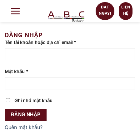
Chuyển
ĐẶT
LIÊN
đến
NGAY!
HỆ
nội
dung
ĐĂNG NHẬP
Tên tài khoản hoặc địa chỉ email
*
Mật khẩu
*
Ghi nhớ mật khẩu
ĐĂNG NHẬP
Quên mật khẩu?